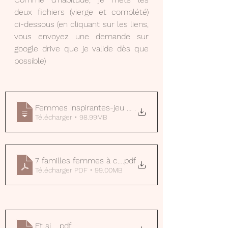
deux fichiers (vierge et complété) 
ci-dessous (en cliquant sur les liens, 
vous envoyez une demande sur 
google drive que je valide dès que 
possible)
Femmes inspirantes-jeu de 7 familles
.
Télécharger • 98.99MB
7 familles femmes à compléter
.pdf
Télécharger PDF • 99.00MB
Et si ...
.pdf