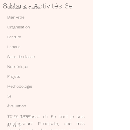
8 Mars - Activités 6e
Gestion de classe
Bien-être
Organisation
Ecriture
Langue
Salle de classe
Numérique
Projets
Méthodologie
3e
évaluation
Vie de classe
Dans la classe de 6e dont je suis 
professeure Principale, une très 
Lecture