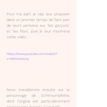
Pour ma part, je vais leur proposer 
dans un premier temps de faire part 
de leurs pensées sur "les garçons" 
et "les filles', puis je leur montrerai 
cette vidéo :
https://www.youtube.com/watch?
v=R9YlI4XleZw
Nous travaillerons ensuite sur le 
personnage de Schtroumpfette, 
dont l'origine est particulièrement 
intéressante (sexiste à souhait)