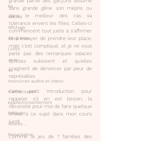
grande partie des garçons assume 
6e
sans grande gêne son mépris ou 
dans le meilleur des cas sa 
Activité
tolérance envers les filles. Celles-ci 
Affichage
commencent tout juste à s'affirmer 
et à essayer de prendre leur place, 
S'exprimer
mais c'est compliqué, et je ne vous 
Livres
parle pas des remarques salaces 
Jeux
qu'elles subissent et qu'elles 
craignent de dénoncer par peur de 
4e
représailles.
ressources audios et videos
Cette petit introduction pour 
mémorisation
rappeler s'il en est besoin, la 
égalité/consentement
nécessité pour moi de faire quelque 
Réfléchir
chose à ce sujet dans mon cours 
lundi.
Ailleurs ...
Présentation
Comme le jeu de 7 familles des 